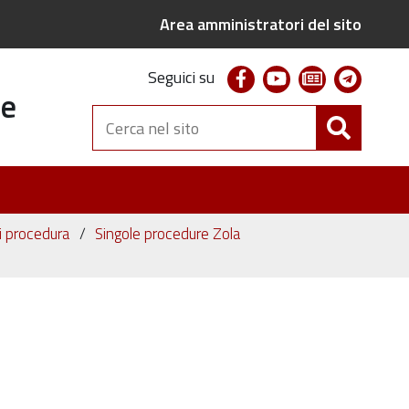
Area amministratori del sito
facebook
youtube
newsletter
telegr
Seguici su
te
Cerca
nel
sito
ni procedura
Singole procedure Zola