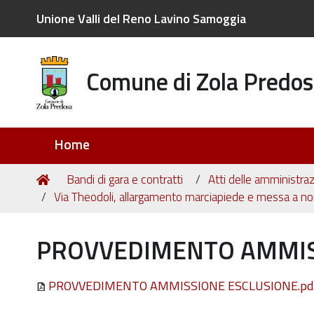
Unione Valli del Reno Lavino Samoggia
Comune di Zola Predos
Sezioni
Home
Tu
Home
Bandi di gara e contratti
Atti delle amministraz
sei
Via Theodoli, allargamento marciapiede e messa a n
qui:
PROVVEDIMENTO AMMISS
PROVVEDIMENTO AMMISSIONE ESCLUSIONE.pd