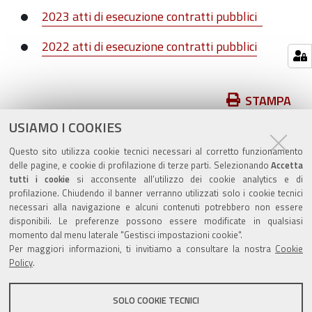
2023 atti di esecuzione contratti pubblici
2022 atti di esecuzione contratti pubblici
Azioni
STAMPA
sul
USIAMO I COOKIES
pubblicato il
22/07/2025
—
documento
ultima modifica
10/02/2026
Questo sito utilizza cookie tecnici necessari al corretto funzionamento
delle pagine, e cookie di profilazione di terze parti. Selezionando
Accetta
tutti i cookie
si acconsente all’utilizzo dei cookie analytics e di
profilazione. Chiudendo il banner verranno utilizzati solo i cookie tecnici
necessari alla navigazione e alcuni contenuti potrebbero non essere
disponibili. Le preferenze possono essere modificate in qualsiasi
momento dal menu laterale "Gestisci impostazioni cookie".
Valuta questo sito
Per maggiori informazioni, ti invitiamo a consultare la nostra
Cookie
Policy
.
SOLO COOKIE TECNICI