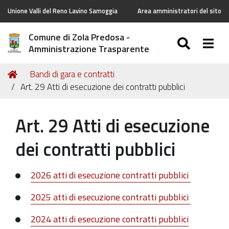
Unione Valli del Reno Lavino Samoggia
Area amministratori del sito
Comune di Zola Predosa -
SEARC
Togg
Amministrazione Trasparente
Tu
Home
Bandi di gara e contratti
sei
Art. 29 Atti di esecuzione dei contratti pubblici
qui:
Art. 29 Atti di esecuzione
dei contratti pubblici
2026 atti di esecuzione contratti pubblici
2025 atti di esecuzione contratti pubblici
2024 atti di esecuzione contratti pubblici