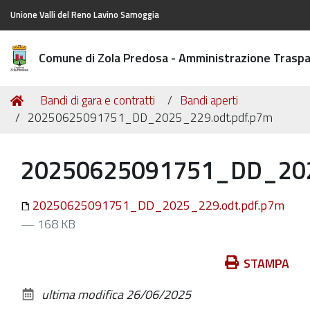
Unione Valli del Reno Lavino Samoggia
Comune di Zola Predosa - Amministrazione Trasp
Tu
Home
Bandi di gara e contratti
Bandi aperti
sei
20250625091751_DD_2025_229.odt.pdf.p7m
qui:
20250625091751_DD_202
20250625091751_DD_2025_229.odt.pdf.p7m
— 168 KB
Azioni
STAMPA
sul
ultima modifica
26/06/2025
documento