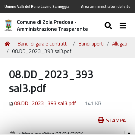
Unione Valli del Reno Lavino Samoggia
Area amministratori del sito
Comune di Zola Predosa -
SEARC
Togg
Amministrazione Trasparente
Tu
Home
Bandi di gara e contratti
Bandi aperti
Allegati
sei
08.DD_2023_393 sal3.pdf
qui:
08.DD_2023_393
sal3.pdf
08.DD_2023_393 sal3.pdf
— 141 KB
Azioni
STAMPA
sul
ultima modifica
02/01/2024