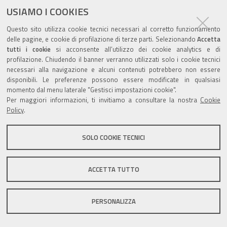
documento
USIAMO I COOKIES
Questo sito utilizza cookie tecnici necessari al corretto funzionamento
delle pagine, e cookie di profilazione di terze parti. Selezionando
Accetta
tutti i cookie
si acconsente all’utilizzo dei cookie analytics e di
profilazione. Chiudendo il banner verranno utilizzati solo i cookie tecnici
Valuta questo sito
necessari alla navigazione e alcuni contenuti potrebbero non essere
disponibili. Le preferenze possono essere modificate in qualsiasi
momento dal menu laterale "Gestisci impostazioni cookie".
Per maggiori informazioni, ti invitiamo a consultare la nostra
Cookie
Policy
.
Sito istituzionale Comune di Zola Predosa
SOLO COOKIE TECNICI
ACCETTA TUTTO
Privacy policy
|
DPO
|
Accessibilità
PERSONALIZZA