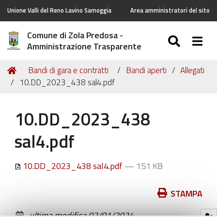
Unione Valli del Reno Lavino Samoggia
Area amministratori del sito
Comune di Zola Predosa -
SEARC
Togg
Amministrazione Trasparente
Tu
Home
Bandi di gara e contratti
Bandi aperti
Allegati
sei
10.DD_2023_438 sal4.pdf
qui:
10.DD_2023_438
sal4.pdf
10.DD_2023_438 sal4.pdf
— 151 KB
Azioni
STAMPA
sul
ultima modifica
02/01/2024