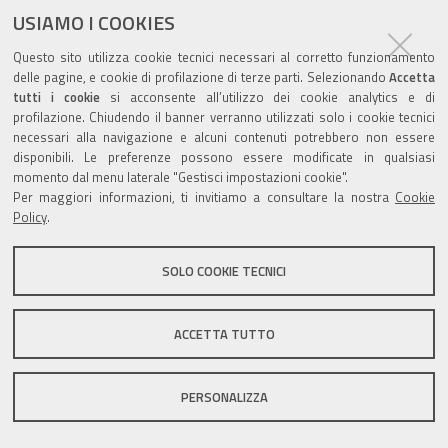
documento
USIAMO I COOKIES
Questo sito utilizza cookie tecnici necessari al corretto funzionamento
delle pagine, e cookie di profilazione di terze parti. Selezionando
Accetta
tutti i cookie
si acconsente all’utilizzo dei cookie analytics e di
profilazione. Chiudendo il banner verranno utilizzati solo i cookie tecnici
Valuta questo sito
necessari alla navigazione e alcuni contenuti potrebbero non essere
disponibili. Le preferenze possono essere modificate in qualsiasi
momento dal menu laterale "Gestisci impostazioni cookie".
Per maggiori informazioni, ti invitiamo a consultare la nostra
Cookie
Policy
.
Sito istituzionale Comune di Zola Predosa
SOLO COOKIE TECNICI
ACCETTA TUTTO
Privacy policy
|
DPO
|
Accessibilità
PERSONALIZZA