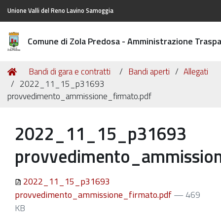
Unione Valli del Reno Lavino Samoggia
Comune di Zola Predosa - Amministrazione Trasp
Tu
Home
Bandi di gara e contratti
Bandi aperti
Allegati
sei
2022_11_15_p31693
qui:
provvedimento_ammissione_firmato.pdf
2022_11_15_p31693
provvedimento_ammission
2022_11_15_p31693
provvedimento_ammissione_firmato.pdf
— 469
KB