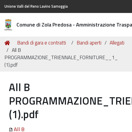
Unione Valli del Reno Lavino Samoggia
Comune di Zola Predosa - Amministrazione Trasp
Tu
Home
Bandi di gara e contratti
Bandi aperti
Allegati
sei
All B
qui:
PROGRAMMAZIONE_TRIENNALE_FORNITURE__1_
(1).pdf
All B
PROGRAMMAZIONE_TRIE
(1).pdf
All B