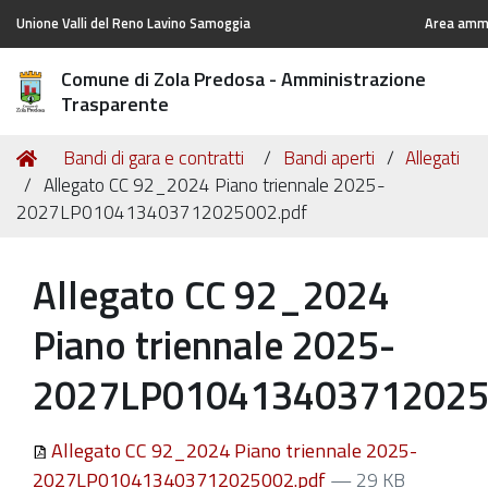
Unione Valli del Reno Lavino Samoggia
Area ammi
Comune di Zola Predosa - Amministrazione
Trasparente
Tu
Home
Bandi di gara e contratti
Bandi aperti
Allegati
sei
Allegato CC 92_2024 Piano triennale 2025-
qui:
2027LP010413403712025002.pdf
Allegato CC 92_2024
Piano triennale 2025-
2027LP010413403712025
Allegato CC 92_2024 Piano triennale 2025-
2027LP010413403712025002.pdf
— 29 KB