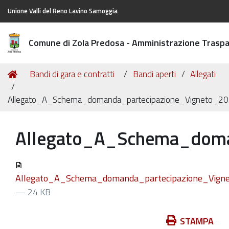
Unione Valli del Reno Lavino Samoggia
Comune di Zola Predosa - Amministrazione Trasp
Tu
Home
Bandi di gara e contratti
Bandi aperti
Allegati
sei
qui:
Allegato_A_Schema_domanda_partecipazione_Vigneto_20
Allegato_A_Schema_doma
Allegato_A_Schema_domanda_partecipazione_Vigne
— 24 KB
Azioni
STAMPA