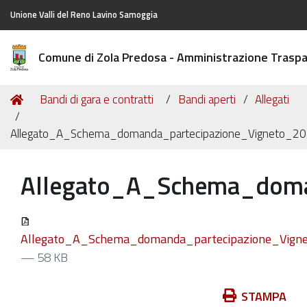
Unione Valli del Reno Lavino Samoggia
Comune di Zola Predosa - Amministrazione Trasp
Tu
Home
Bandi di gara e contratti
Bandi aperti
Allegati
sei
qui:
Allegato_A_Schema_domanda_partecipazione_Vigneto_20
Allegato_A_Schema_doma
Allegato_A_Schema_domanda_partecipazione_Vigne
— 58 KB
Azioni
STAMPA