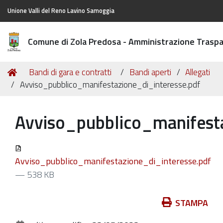
Unione Valli del Reno Lavino Samoggia
Comune di Zola Predosa - Amministrazione Trasp
Tu
Home
Bandi di gara e contratti
Bandi aperti
Allegati
sei
Avviso_pubblico_manifestazione_di_interesse.pdf
qui:
Avviso_pubblico_manifesta
Avviso_pubblico_manifestazione_di_interesse.pdf
— 538 KB
Azioni
STAMPA
sul