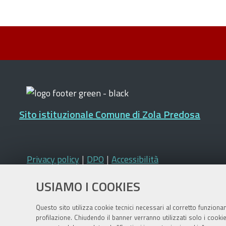
Sito istituzionale Comune di Zola Predosa
Privacy policy
|
DPO
|
Accessibilità
USIAMO I COOKIES
Questo sito utilizza cookie tecnici necessari al corretto funziona
profilazione. Chiudendo il banner verranno utilizzati solo i cook