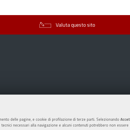
sul
documento
Valuta questo sito
mento delle pagine, e cookie di profilazione di terze parti. Selezionando
Accet
ie tecnici necessari alla navigazione e alcuni contenuti potrebbero non essere