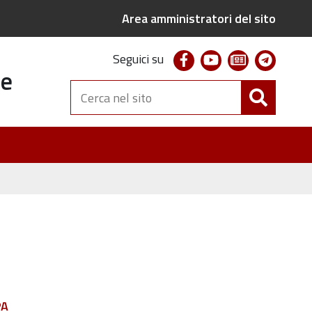
Area amministratori del sito
facebook
youtube
newsletter
telegr
Seguici su
te
Cerca
nel
sito
PA