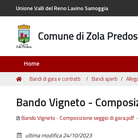
Unione Valli del Reno Lavino Samoggia
Comune di Zola Predos
Sezioni
Home
Tu
Home
Bandi di gara e contratti
Bandi aperti
Allega
sei
qui:
Bando Vigneto - Composiz
Bando Vigneto - Composizione seggio di gara.pdf
ultima modifica
24/10/2023