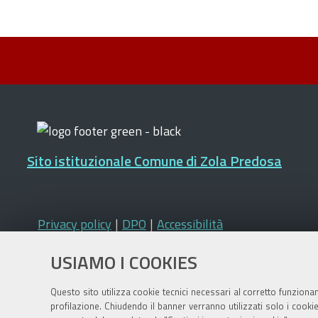
Sito istituzionale Comune di Zola Predosa
Privacy policy
|
DPO
|
Accessibilità
USIAMO I COOKIES
Questo sito utilizza cookie tecnici necessari al corretto funziona
profilazione. Chiudendo il banner verranno utilizzati solo i cook