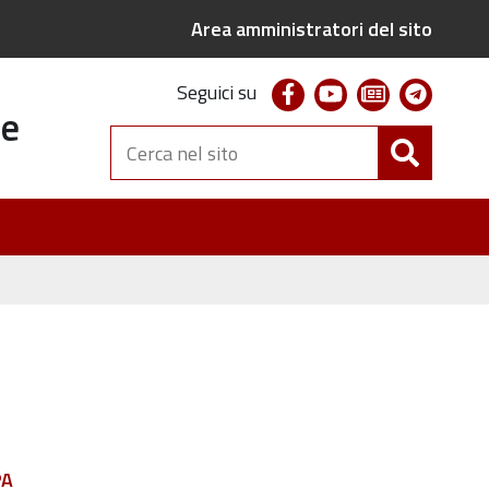
Area amministratori del sito
facebook
youtube
newsletter
telegr
Seguici su
te
Cerca
nel
sito
PA