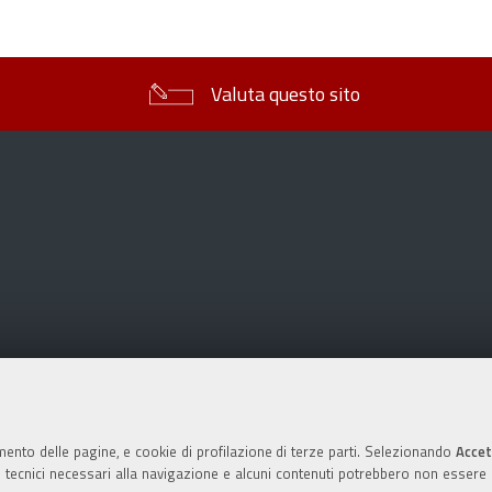
sul
documento
Valuta questo sito
mento delle pagine, e cookie di profilazione di terze parti. Selezionando
Accet
ie tecnici necessari alla navigazione e alcuni contenuti potrebbero non essere