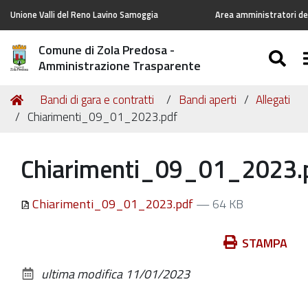
Unione Valli del Reno Lavino Samoggia
Area amministratori del
Comune di Zola Predosa -
SE
Amministrazione Trasparente
Tu
Home
Bandi di gara e contratti
Bandi aperti
Allegati
sei
Chiarimenti_09_01_2023.pdf
qui:
Chiarimenti_09_01_2023.
Chiarimenti_09_01_2023.pdf
— 64 KB
Azioni
STAMPA
sul
ultima modifica
11/01/2023
documento