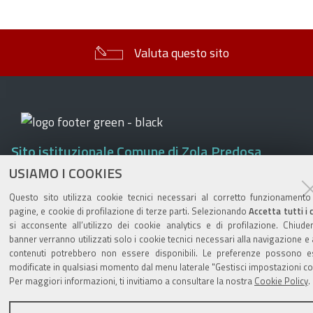
Valuta questo sito
Sito istituzionale Comune di Zola Predosa
USIAMO I COOKIES
Questo sito utilizza cookie tecnici necessari al corretto funzionamento
pagine, e cookie di profilazione di terze parti. Selezionando
Accetta tutti i 
Privacy policy
|
DPO
|
Accessibilità
si acconsente all’utilizzo dei cookie analytics e di profilazione. Chiude
banner verranno utilizzati solo i cookie tecnici necessari alla navigazione e 
contenuti potrebbero non essere disponibili. Le preferenze possono e
modificate in qualsiasi momento dal menu laterale "Gestisci impostazioni co
Per maggiori informazioni, ti invitiamo a consultare la nostra
Cookie Policy
.