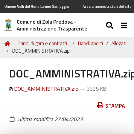
Unione Valli del Reno Lavino Samoggia
Area amministratori del sito
Comune di Zola Predosa -
SEAR
Togg
Amministrazione Trasparente
Tu
Home
Bandi di gara e contratti
Bandi aperti
Allegati
sei
DOC_AMMINISTRATIVA.zip
qui:
DOC_AMMINISTRATIVA.zi
DOC_AMMINISTRATIVA.zip
— 3325 KB
Azioni
STAMPA
sul
ultima modifica
27/04/2023
documento