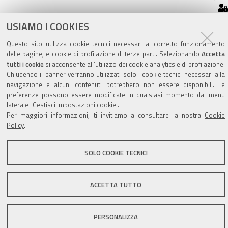
USIAMO I COOKIES
Valuta questo sito
Questo sito utilizza cookie tecnici necessari al corretto funzionamento
delle pagine, e cookie di profilazione di terze parti. Selezionando
Accetta
tutti i cookie
si acconsente all’utilizzo dei cookie analytics e di profilazione.
Chiudendo il banner verranno utilizzati solo i cookie tecnici necessari alla
navigazione e alcuni contenuti potrebbero non essere disponibili. Le
preferenze possono essere modificate in qualsiasi momento dal menu
laterale "Gestisci impostazioni cookie".
Sito istituzionale Comune di Zola Predosa
Per maggiori informazioni, ti invitiamo a consultare la nostra
Cookie
Policy
.
SOLO COOKIE TECNICI
Privacy policy
|
DPO
|
Accessibilità
ACCETTA TUTTO
PERSONALIZZA