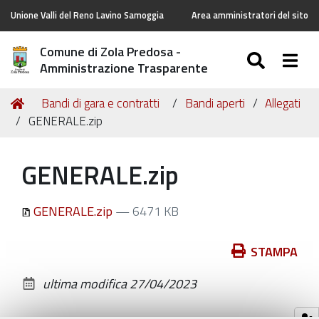
Unione Valli del Reno Lavino Samoggia
Area amministratori del sito
Comune di Zola Predosa -
SEARC
Togg
Amministrazione Trasparente
Tu
Home
Bandi di gara e contratti
Bandi aperti
Allegati
sei
GENERALE.zip
qui:
GENERALE.zip
GENERALE.zip
— 6471 KB
Azioni
STAMPA
sul
ultima modifica
27/04/2023
documento