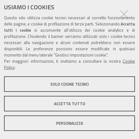
USIAMO I COOKIES
Questo sito utilizza cookie tecnici necessari al corretto funzionamento
Valuta questo sito
delle pagine, e cookie di profilazione di terze parti. Selezionando
Accetta
tutti i cookie
si acconsente all’utilizzo dei cookie analytics e di
profilazione. Chiudendo il banner verranno utilizzati solo i cookie tecnici
necessari alla navigazione e alcuni contenuti potrebbero non essere
disponibili. Le preferenze possono essere modificate in qualsiasi
momento dal menu laterale "Gestisci impostazioni cookie".
Per maggiori informazioni, ti invitiamo a consultare la nostra
Cookie
Sito istituzionale Comune di Zola Predosa
Policy
.
SOLO COOKIE TECNICI
Privacy policy
|
DPO
|
Accessibilità
ACCETTA TUTTO
PERSONALIZZA