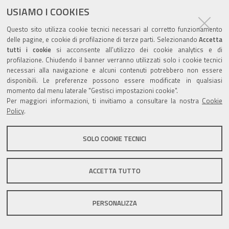
USIAMO I COOKIES
Questo sito utilizza cookie tecnici necessari al corretto funzionamento
Valuta questo sito
delle pagine, e cookie di profilazione di terze parti. Selezionando
Accetta
tutti i cookie
si acconsente all’utilizzo dei cookie analytics e di
profilazione. Chiudendo il banner verranno utilizzati solo i cookie tecnici
necessari alla navigazione e alcuni contenuti potrebbero non essere
disponibili. Le preferenze possono essere modificate in qualsiasi
momento dal menu laterale "Gestisci impostazioni cookie".
Per maggiori informazioni, ti invitiamo a consultare la nostra
Cookie
Sito istituzionale Comune di Zola Predosa
Policy
.
SOLO COOKIE TECNICI
Privacy policy
|
DPO
|
Accessibilità
ACCETTA TUTTO
PERSONALIZZA