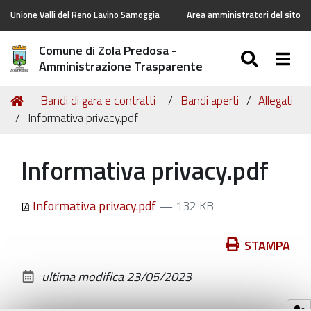
Unione Valli del Reno Lavino Samoggia
Area amministratori del sito
Comune di Zola Predosa -
SEARC
Togg
Amministrazione Trasparente
Tu
Home
Bandi di gara e contratti
Bandi aperti
Allegati
sei
Informativa privacy.pdf
qui:
Informativa privacy.pdf
Informativa privacy.pdf
— 132 KB
Azioni
STAMPA
sul
ultima modifica
23/05/2023
documento