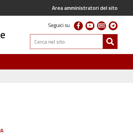
Area amministratori del sito
facebook
youtube
newsletter
telegr
Seguici su
te
Cerca
nel
sito
PA