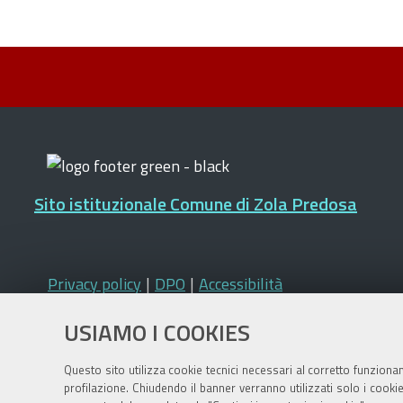
Sito istituzionale Comune di Zola Predosa
Privacy policy
|
DPO
|
Accessibilità
USIAMO I COOKIES
Questo sito utilizza cookie tecnici necessari al corretto funziona
profilazione. Chiudendo il banner verranno utilizzati solo i cook