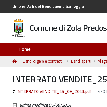
Unione Valli del Reno Lavino Samoggia
Comune di Zola Predos
Sezioni
Home
Tu
Home
Bandi di gara e contratti
Bandi aperti
Allega
sei
qui:
INTERRATO VENDITE_25
INTERRATO VENDITE_25_09_2023.pdf
— 490 
ultima modifica
06/08/2024