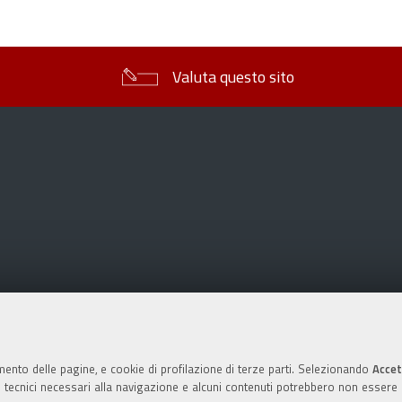
sul
documento
Valuta questo sito
mento delle pagine, e cookie di profilazione di terze parti. Selezionando
Accet
ie tecnici necessari alla navigazione e alcuni contenuti potrebbero non essere