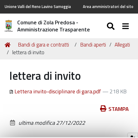
Unione Valli del Reno Lavino Samoggia
Area amministratori del sito
Comune di Zola Predosa -
SEARC
Togg
Amministrazione Trasparente
Tu
Home
Bandi di gara e contratti
Bandi aperti
Allegati
sei
lettera di invito
qui:
lettera di invito
Lettera invito-disciplinare di gara.pdf
— 218 KB
Azioni
STAMPA
sul
ultima modifica
27/12/2022
documento