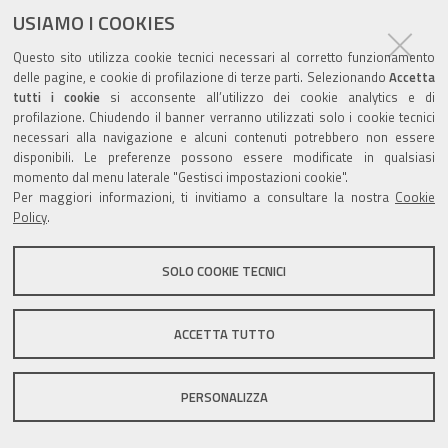
USIAMO I COOKIES
Questo sito utilizza cookie tecnici necessari al corretto funzionamento
Valuta questo sito
delle pagine, e cookie di profilazione di terze parti. Selezionando
Accetta
tutti i cookie
si acconsente all’utilizzo dei cookie analytics e di
profilazione. Chiudendo il banner verranno utilizzati solo i cookie tecnici
necessari alla navigazione e alcuni contenuti potrebbero non essere
disponibili. Le preferenze possono essere modificate in qualsiasi
momento dal menu laterale "Gestisci impostazioni cookie".
Per maggiori informazioni, ti invitiamo a consultare la nostra
Cookie
Sito istituzionale Comune di Zola Predosa
Policy
.
SOLO COOKIE TECNICI
Privacy policy
|
DPO
|
Accessibilità
ACCETTA TUTTO
PERSONALIZZA