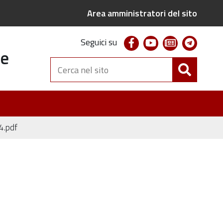
Area amministratori del sito
facebook
youtube
newsletter
telegr
Seguici su
te
Cerca
nel
sito
4.pdf