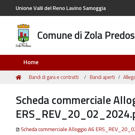
Unione Valli del Reno Lavino Samoggia
Comune di Zola Predos
Sezioni
Home
Tu
Home
Bandi di gara e contratti
Bandi aperti
Allega
sei
qui:
Scheda commerciale Allo
ERS_REV_20_02_2024.
Scheda commerciale Alloggio A6 ERS_REV_20_