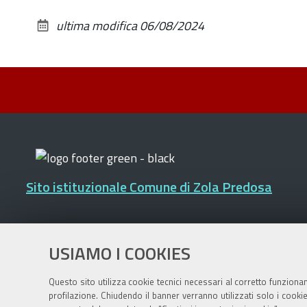
ultima modifica
06/08/2024
Sito istituzionale Comune di Zola Predosa
Privacy policy
|
DPO
|
Accessibilità
USIAMO I COOKIES
Questo sito utilizza cookie tecnici necessari al corretto funziona
profilazione. Chiudendo il banner verranno utilizzati solo i cook