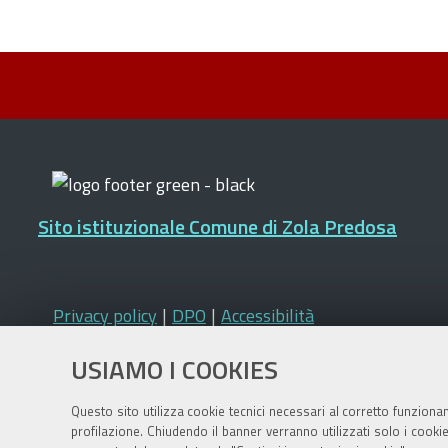
Sito istituzionale Comune di Zola Predosa
Privacy policy
|
DPO
|
Accessibilità
USIAMO I COOKIES
Questo sito utilizza cookie tecnici necessari al corretto funziona
profilazione. Chiudendo il banner verranno utilizzati solo i cook