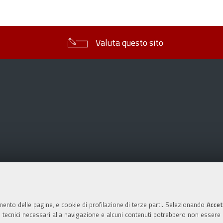
sul
documento
Valuta questo sito
mento delle pagine, e cookie di profilazione di terze parti. Selezionando
Accet
ie tecnici necessari alla navigazione e alcuni contenuti potrebbero non essere