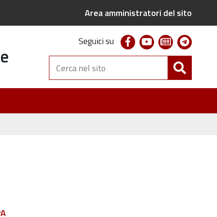
Area amministratori del sito
facebook
youtube
newsletter
telegr
Seguici su
te
Cerca
nel
sito
PA