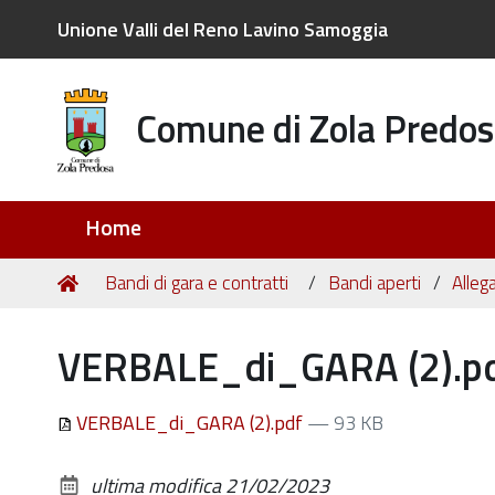
Unione Valli del Reno Lavino Samoggia
Comune di Zola Predos
Sezioni
Home
Tu
Home
Bandi di gara e contratti
Bandi aperti
Allega
sei
qui:
VERBALE_di_GARA (2).p
VERBALE_di_GARA (2).pdf
— 93 KB
ultima modifica
21/02/2023