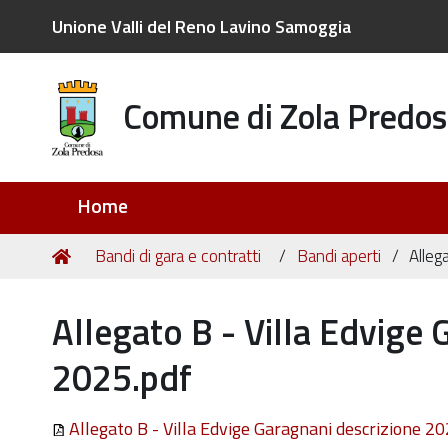
Unione Valli del Reno Lavino Samoggia
Comune di Zola Predos
Sezioni
Home
Tu
Home
Bandi di gara e contratti
Bandi aperti
Alleg
sei
qui:
Allegato B - Villa Edvige 
2025.pdf
Allegato B - Villa Edvige Garagnani descrizione 2