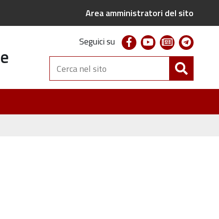
Area amministratori del sito
facebook
youtube
newsletter
telegr
Seguici su
te
Cerca
nel
sito