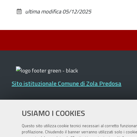
ultima modifica
05/12/2025
Sito istituzionale Comune di Zola Predosa
Privacy policy
|
DPO
|
Accessibilità
USIAMO I COOKIES
Questo sito utilizza cookie tecnici necessari al corretto funziona
profilazione. Chiudendo il banner verranno utilizzati solo i cook