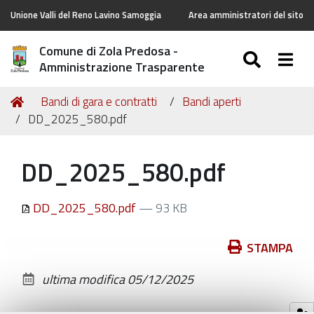
Unione Valli del Reno Lavino Samoggia
Area amministratori del sito
Comune di Zola Predosa -
SEARC
Togg
Amministrazione Trasparente
Tu
Home
Bandi di gara e contratti
Bandi aperti
sei
DD_2025_580.pdf
qui:
DD_2025_580.pdf
DD_2025_580.pdf
— 93 KB
Azioni
STAMPA
sul
ultima modifica
05/12/2025
documento