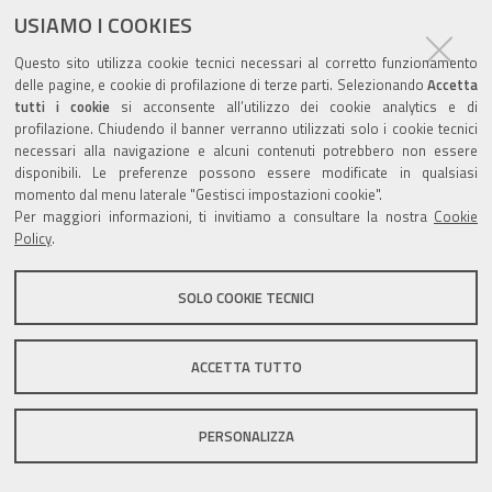
USIAMO I COOKIES
Questo sito utilizza cookie tecnici necessari al corretto funzionamento
Valuta questo sito
delle pagine, e cookie di profilazione di terze parti. Selezionando
Accetta
tutti i cookie
si acconsente all’utilizzo dei cookie analytics e di
profilazione. Chiudendo il banner verranno utilizzati solo i cookie tecnici
necessari alla navigazione e alcuni contenuti potrebbero non essere
disponibili. Le preferenze possono essere modificate in qualsiasi
momento dal menu laterale "Gestisci impostazioni cookie".
Per maggiori informazioni, ti invitiamo a consultare la nostra
Cookie
Sito istituzionale Comune di Zola Predosa
Policy
.
SOLO COOKIE TECNICI
Privacy policy
|
DPO
|
Accessibilità
ACCETTA TUTTO
PERSONALIZZA