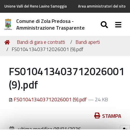
Unione Valli del Reno Lavino Samoggia
Area amministratori del sito
Comune di Zola Predosa -
SEARC
Togg
Amministrazione Trasparente
Tu
Home
Bandi di gara e contratti
Bandi aperti
sei
FS010413403712026001 (9).pdf
qui:
FS010413403712026001
(9).pdf
FS010413403712026001 (9).pdf
— 24 KB
Azioni
STAMPA
sul
ultima modifica
08/01/2026