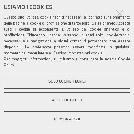
documento
USIAMO I COOKIES
Questo sito utilizza cookie tecnici necessari al corretto funzionamento
delle pagine, e cookie di profilazione di terze parti. Selezionando
Accetta
tutti i cookie
si acconsente all’utilizzo dei cookie analytics e di
profilazione. Chiudendo il banner verranno utilizzati solo i cookie tecnici
Valuta questo sito
necessari alla navigazione e alcuni contenuti potrebbero non essere
disponibili. Le preferenze possono essere modificate in qualsiasi
momento dal menu laterale "Gestisci impostazioni cookie".
Per maggiori informazioni, ti invitiamo a consultare la nostra
Cookie
Policy
.
Sito istituzionale Comune di Zola Predosa
SOLO COOKIE TECNICI
ACCETTA TUTTO
Privacy policy
|
DPO
|
Accessibilità
PERSONALIZZA