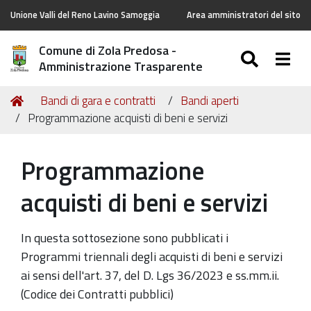
Unione Valli del Reno Lavino Samoggia
Area amministratori del sito
Comune di Zola Predosa -
SEARC
Togg
Amministrazione Trasparente
Tu
Home
Bandi di gara e contratti
Bandi aperti
sei
Programmazione acquisti di beni e servizi
qui:
Programmazione
acquisti di beni e servizi
In questa sottosezione sono pubblicati i
Programmi triennali degli acquisti di beni e servizi
ai sensi dell'art. 37, del D. Lgs 36/2023 e ss.mm.ii.
(Codice dei Contratti pubblici)