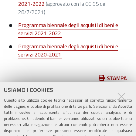
2021-2022
(approvato con la CC 65 del
28/7/2021)
Programma biennale degli acquisti di beni e
servizi 2021-2022
Programma biennale degli acquisti di beni e
servizi 2020-2021
Azioni
STAMPA
sul
USIAMO I COOKIES
pubblicato il
16/04/2021
—
documento
ultima modifica
19/05/2026
Questo sito utilizza cookie tecnici necessari al corretto funzionamento
delle pagine, e cookie di profilazione di terze parti. Selezionando
Accetta
tutti i cookie
si acconsente all’utilizzo dei cookie analytics e di
profilazione. Chiudendo il banner verranno utilizzati solo i cookie tecnici
necessari alla navigazione e alcuni contenuti potrebbero non essere
disponibili. Le preferenze possono essere modificate in qualsiasi