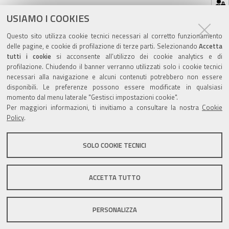
Azioni
STAMPA
USIAMO I COOKIES
sul
ultima modifica
14/05/2021
Questo sito utilizza cookie tecnici necessari al corretto funzionamento
documento
delle pagine, e cookie di profilazione di terze parti. Selezionando
Accetta
tutti i cookie
si acconsente all’utilizzo dei cookie analytics e di
profilazione. Chiudendo il banner verranno utilizzati solo i cookie tecnici
necessari alla navigazione e alcuni contenuti potrebbero non essere
disponibili. Le preferenze possono essere modificate in qualsiasi
momento dal menu laterale "Gestisci impostazioni cookie".
Valuta questo sito
Per maggiori informazioni, ti invitiamo a consultare la nostra
Cookie
Policy
.
SOLO COOKIE TECNICI
Sito istituzionale Comune di Zola Predosa
ACCETTA TUTTO
PERSONALIZZA
Privacy policy
|
DPO
|
Accessibilità