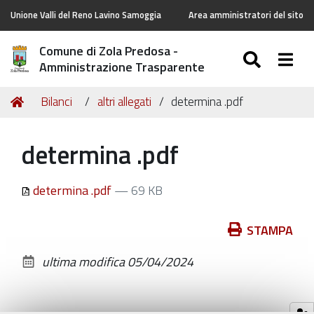
Unione Valli del Reno Lavino Samoggia
Area amministratori del sito
Comune di Zola Predosa -
SEARC
Togg
Amministrazione Trasparente
Tu
Home
Bilanci
altri allegati
determina .pdf
sei
qui:
determina .pdf
determina .pdf
— 69 KB
Azioni
STAMPA
sul
ultima modifica
05/04/2024
documento