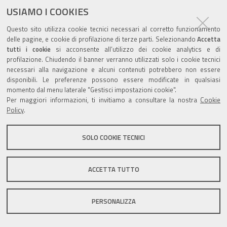
USIAMO I COOKIES
Valuta questo sito
Questo sito utilizza cookie tecnici necessari al corretto funzionamento
delle pagine, e cookie di profilazione di terze parti. Selezionando
Accetta
tutti i cookie
si acconsente all’utilizzo dei cookie analytics e di
profilazione. Chiudendo il banner verranno utilizzati solo i cookie tecnici
necessari alla navigazione e alcuni contenuti potrebbero non essere
disponibili. Le preferenze possono essere modificate in qualsiasi
momento dal menu laterale "Gestisci impostazioni cookie".
Sito istituzionale Comune di Zola Predosa
Per maggiori informazioni, ti invitiamo a consultare la nostra
Cookie
Policy
.
SOLO COOKIE TECNICI
Privacy policy
|
DPO
|
Accessibilità
ACCETTA TUTTO
PERSONALIZZA