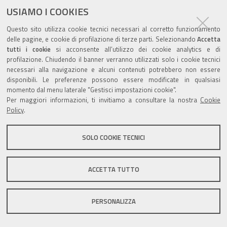
USIAMO I COOKIES
Valuta questo sito
Questo sito utilizza cookie tecnici necessari al corretto funzionamento
delle pagine, e cookie di profilazione di terze parti. Selezionando
Accetta
tutti i cookie
si acconsente all’utilizzo dei cookie analytics e di
profilazione. Chiudendo il banner verranno utilizzati solo i cookie tecnici
necessari alla navigazione e alcuni contenuti potrebbero non essere
disponibili. Le preferenze possono essere modificate in qualsiasi
momento dal menu laterale "Gestisci impostazioni cookie".
Sito istituzionale Comune di Zola Predosa
Per maggiori informazioni, ti invitiamo a consultare la nostra
Cookie
Policy
.
SOLO COOKIE TECNICI
Privacy policy
|
DPO
|
Accessibilità
ACCETTA TUTTO
PERSONALIZZA