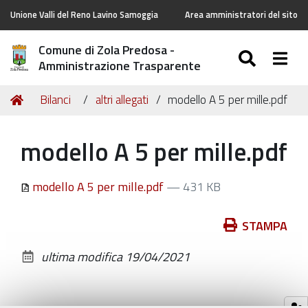
Unione Valli del Reno Lavino Samoggia
Area amministratori del sito
Comune di Zola Predosa -
SEARC
Togg
Amministrazione Trasparente
Tu
Home
Bilanci
altri allegati
modello A 5 per mille.pdf
sei
qui:
modello A 5 per mille.pdf
modello A 5 per mille.pdf
— 431 KB
Azioni
STAMPA
sul
ultima modifica
19/04/2021
documento