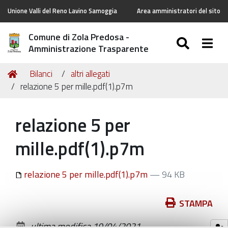
Unione Valli del Reno Lavino Samoggia
Area amministratori del sito
Comune di Zola Predosa -
SEARC
Togg
Amministrazione Trasparente
Tu
Home
Bilanci
altri allegati
sei
relazione 5 per mille.pdf(1).p7m
qui:
relazione 5 per
mille.pdf(1).p7m
relazione 5 per mille.pdf(1).p7m
— 94 KB
Azioni
STAMPA
sul
ultima modifica
19/04/2021