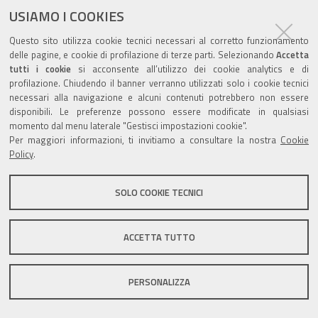
documento
USIAMO I COOKIES
Questo sito utilizza cookie tecnici necessari al corretto funzionamento
delle pagine, e cookie di profilazione di terze parti. Selezionando
Accetta
tutti i cookie
si acconsente all’utilizzo dei cookie analytics e di
profilazione. Chiudendo il banner verranno utilizzati solo i cookie tecnici
Valuta questo sito
necessari alla navigazione e alcuni contenuti potrebbero non essere
disponibili. Le preferenze possono essere modificate in qualsiasi
momento dal menu laterale "Gestisci impostazioni cookie".
Per maggiori informazioni, ti invitiamo a consultare la nostra
Cookie
Policy
.
Sito istituzionale Comune di Zola Predosa
SOLO COOKIE TECNICI
ACCETTA TUTTO
Privacy policy
|
DPO
|
Accessibilità
PERSONALIZZA