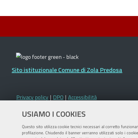
Sito istituzionale Comune di Zola Predosa
Privacy policy
|
DPO
|
Accessibilità
USIAMO I COOKIES
Questo sito utilizza cookie tecnici necessari al corretto funziona
profilazione. Chiudendo il banner verranno utilizzati solo i cook