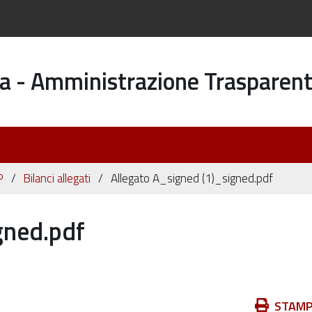
a - Amministrazione Trasparen
P
Bilanci allegati
Allegato A_signed (1)_signed.pdf
gned.pdf
Azioni
STAM