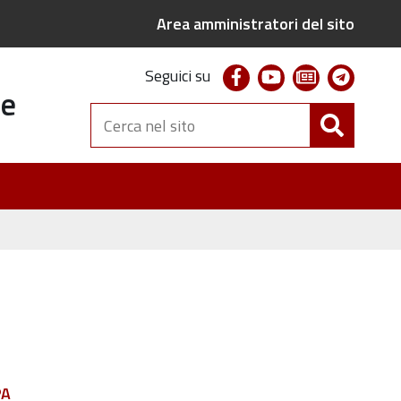
Area amministratori del sito
facebook
youtube
newsletter
telegr
Seguici su
te
Cerca
nel
sito
PA