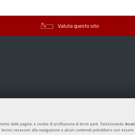
sul
documento
Valuta questo sito
mento delle pagine, e cookie di profilazione di terze parti. Selezionando
Accet
ie tecnici necessari alla navigazione e alcuni contenuti potrebbero non essere