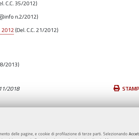
l. C.C. 35/2012)
@info n.2/2012)
o 2012
(Del. C.C. 21/2012)
38/2013)
Azioni
11/2018
STAM
sul
documento
Valuta questo sito
mento delle pagine, e cookie di profilazione di terze parti. Selezionando
Accet