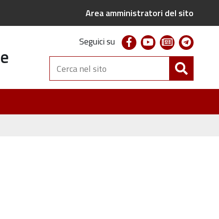
Area amministratori del sito
facebook
youtube
newsletter
telegr
Seguici su
te
Cerca
nel
sito