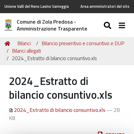
Unione Valli del Reno Lavino Samoggia
Area amministratori del sito
Comune di Zola Predosa -
SEARC
Togg
Amministrazione Trasparente
Tu
Home
Bilanci
Bilancio preventivo e consuntivo e DUP
sei
Bilanci allegati
qui:
2024_Estratto di bilancio consuntivo.xls
2024_Estratto di
bilancio consuntivo.xls
2024_Estratto di bilancio consuntivo.xls
— 28
KB