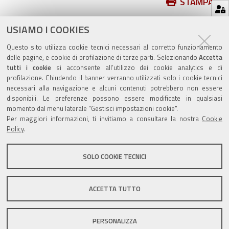
Azioni
STAMPA
sul
ultima modifica
29/05/2025
documento
USIAMO I COOKIES
Questo sito utilizza cookie tecnici necessari al corretto funzionamento
delle pagine, e cookie di profilazione di terze parti. Selezionando
Accetta
tutti i cookie
si acconsente all’utilizzo dei cookie analytics e di
profilazione. Chiudendo il banner verranno utilizzati solo i cookie tecnici
Valuta questo sito
necessari alla navigazione e alcuni contenuti potrebbero non essere
disponibili. Le preferenze possono essere modificate in qualsiasi
momento dal menu laterale "Gestisci impostazioni cookie".
Per maggiori informazioni, ti invitiamo a consultare la nostra
Cookie
Policy
.
SOLO COOKIE TECNICI
Sito istituzionale Comune di Zola Predosa
ACCETTA TUTTO
Privacy policy
|
DPO
|
Accessibilità
PERSONALIZZA