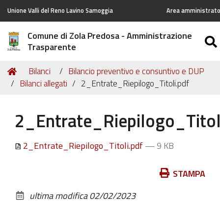
Unione Valli del Reno Lavino Samoggia
Area amministrator
Comune di Zola Predosa - Amministrazione
Trasparente
Tu
Home
Bilanci
Bilancio preventivo e consuntivo e DUP
sei
Bilanci allegati
2_Entrate_Riepilogo_Titoli.pdf
qui:
2_Entrate_Riepilogo_Titol
2_Entrate_Riepilogo_Titoli.pdf
— 9 KB
Azioni
STAMPA
sul
ultima modifica
02/02/2023
documento