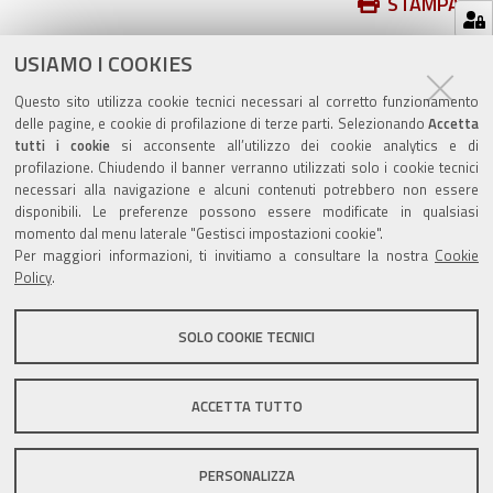
Azioni
STAMPA
sul
ultima modifica
20/09/2019
documento
USIAMO I COOKIES
Questo sito utilizza cookie tecnici necessari al corretto funzionamento
delle pagine, e cookie di profilazione di terze parti. Selezionando
Accetta
tutti i cookie
si acconsente all’utilizzo dei cookie analytics e di
profilazione. Chiudendo il banner verranno utilizzati solo i cookie tecnici
Valuta questo sito
necessari alla navigazione e alcuni contenuti potrebbero non essere
disponibili. Le preferenze possono essere modificate in qualsiasi
momento dal menu laterale "Gestisci impostazioni cookie".
Per maggiori informazioni, ti invitiamo a consultare la nostra
Cookie
Policy
.
SOLO COOKIE TECNICI
Sito istituzionale Comune di Zola Predosa
ACCETTA TUTTO
Privacy policy
|
DPO
|
Accessibilità
PERSONALIZZA