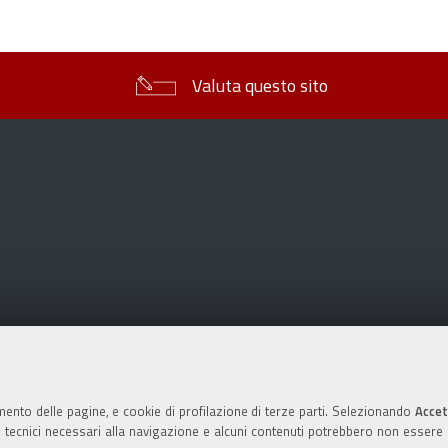
sul
documento
Valuta questo sito
mento delle pagine, e cookie di profilazione di terze parti. Selezionando
Accet
ie tecnici necessari alla navigazione e alcuni contenuti potrebbero non essere