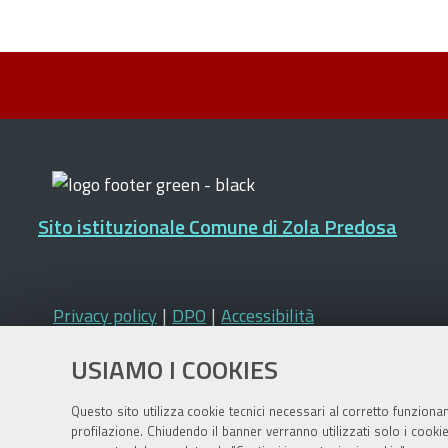
Sito istituzionale Comune di Zola Predosa
Privacy policy
|
DPO
|
Accessibilità
USIAMO I COOKIES
Questo sito utilizza cookie tecnici necessari al corretto funziona
profilazione. Chiudendo il banner verranno utilizzati solo i cook