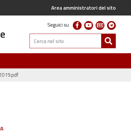
Area amministratori del sito
facebook
youtube
newsletter
telegr
Seguici su
te
Cerca
nel
sito
2019.pdf
PA