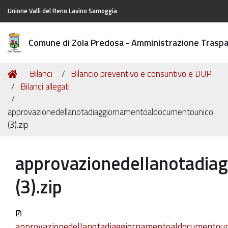
Unione Valli del Reno Lavino Samoggia
Comune di Zola Predosa - Amministrazione Trasp
Tu
Home
Bilanci
Bilancio preventivo e consuntivo e DUP
sei
Bilanci allegati
qui:
approvazionedellanotadiaggiornamentoaldocumentounico
(3).zip
approvazionedellanotadia
(3).zip
approvazionedellanotadiaggiornamentoaldocumentoun