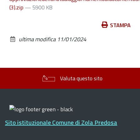
(3).zip
— 5900 KB
Azioni
STAMPA
sul
ultima modifica
11/01/2024
documento
Valuta questo sito
Sito istituzionale Comune di Zola Predosa