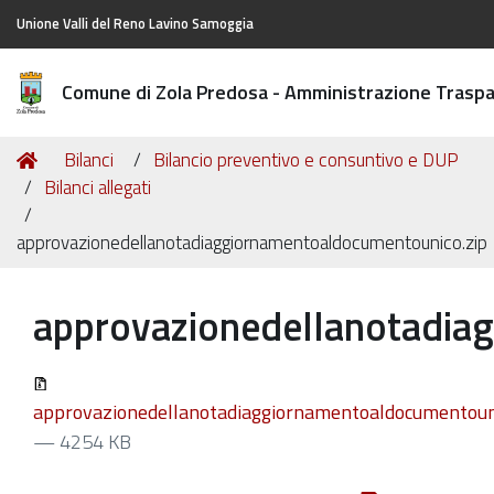
Unione Valli del Reno Lavino Samoggia
Comune di Zola Predosa - Amministrazione Trasp
Tu
Home
Bilanci
Bilancio preventivo e consuntivo e DUP
sei
Bilanci allegati
qui:
approvazionedellanotadiaggiornamentoaldocumentounico.zip
approvazionedellanotadia
approvazionedellanotadiaggiornamentoaldocumentouni
— 4254 KB