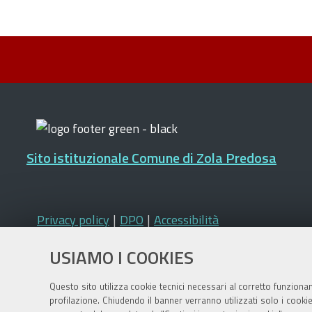
Sito istituzionale Comune di Zola Predosa
Privacy policy
|
DPO
|
Accessibilità
USIAMO I COOKIES
Questo sito utilizza cookie tecnici necessari al corretto funziona
profilazione. Chiudendo il banner verranno utilizzati solo i cook