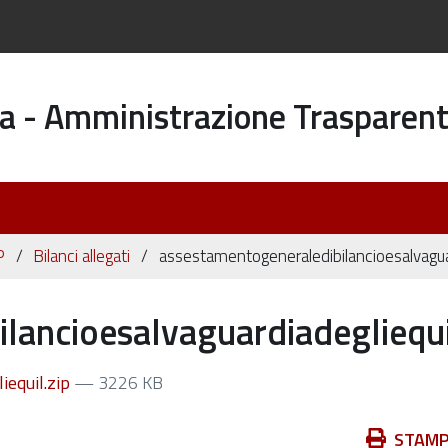
a - Amministrazione Trasparen
P
Bilanci allegati
assestamentogeneraledibilancioesalvaguar
lancioesalvaguardiadegliequi
iequil.zip
— 3226 KB
Azioni
STAM