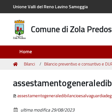
Unione Valli del Reno Lavino Samoggia
Comune di Zola Predos
Sezioni
Home
Tu
Home
Bilanci
Bilancio preventivo e consuntivo e DU
sei
qui:
assestamentogeneraledibi
assestamentogeneraledibilancioesalvaguardiadegl
ultima modifica
29/08/2023