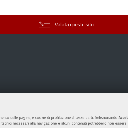
sul
documento
Valuta questo sito
mento delle pagine, e cookie di profilazione di terze parti. Selezionando
Accet
ie tecnici necessari alla navigazione e alcuni contenuti potrebbero non essere