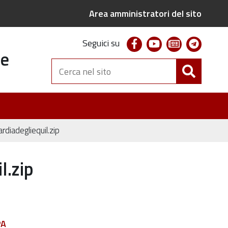
Area amministratori del sito
facebook
youtube
newsletter
telegr
Seguici su
te
Cerca
nel
sito
diadegliequil.zip
l.zip
PA