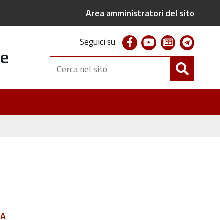
Area amministratori del sito
facebook
youtube
newsletter
telegr
Seguici su
te
Cerca
nel
sito
PA