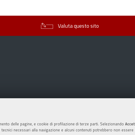
sul
documento
Valuta questo sito
mento delle pagine, e cookie di profilazione di terze parti. Selezionando
Accet
ie tecnici necessari alla navigazione e alcuni contenuti potrebbero non essere