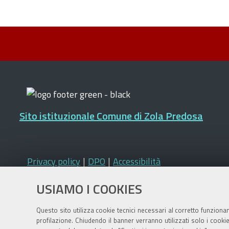
Sito istituzionale Comune di Zola Predosa
Privacy policy
|
DPO
|
Accessibilità
USIAMO I COOKIES
Questo sito utilizza cookie tecnici necessari al corretto funziona
profilazione. Chiudendo il banner verranno utilizzati solo i cook