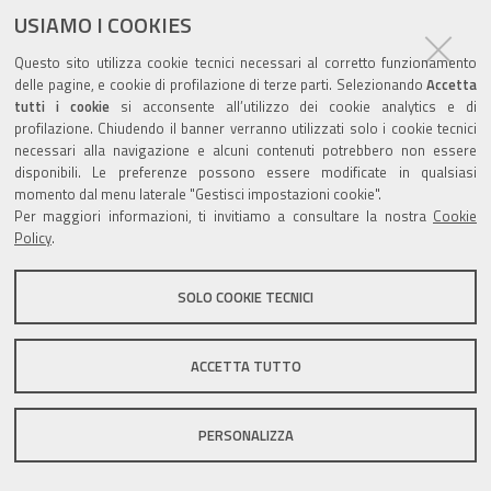
USIAMO I COOKIES
Questo sito utilizza cookie tecnici necessari al corretto funzionamento
Valuta questo sito
delle pagine, e cookie di profilazione di terze parti. Selezionando
Accetta
tutti i cookie
si acconsente all’utilizzo dei cookie analytics e di
profilazione. Chiudendo il banner verranno utilizzati solo i cookie tecnici
necessari alla navigazione e alcuni contenuti potrebbero non essere
disponibili. Le preferenze possono essere modificate in qualsiasi
momento dal menu laterale "Gestisci impostazioni cookie".
Per maggiori informazioni, ti invitiamo a consultare la nostra
Cookie
Sito istituzionale Comune di Zola Predosa
Policy
.
SOLO COOKIE TECNICI
Privacy policy
|
DPO
|
Accessibilità
ACCETTA TUTTO
PERSONALIZZA