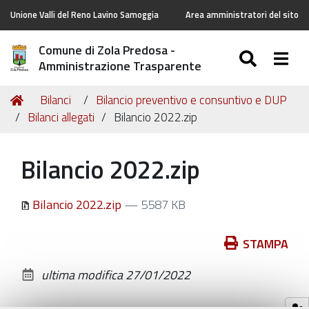
Unione Valli del Reno Lavino Samoggia
Area amministratori del sito
Comune di Zola Predosa -
SEARC
Togg
Amministrazione Trasparente
Tu
Home
Bilanci
Bilancio preventivo e consuntivo e DUP
sei
Bilanci allegati
Bilancio 2022.zip
qui:
Bilancio 2022.zip
Bilancio 2022.zip
— 5587 KB
Azioni
STAMPA
sul
ultima modifica
27/01/2022
documento