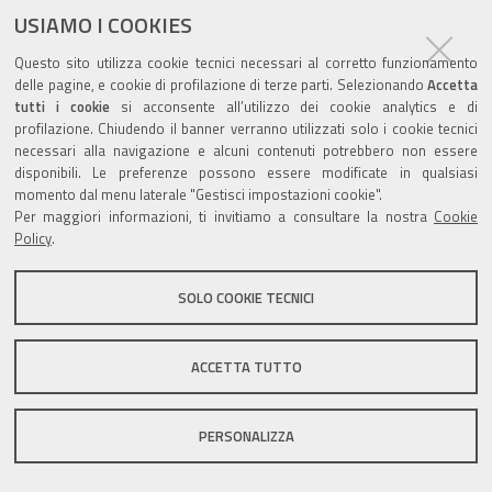
documento
USIAMO I COOKIES
Questo sito utilizza cookie tecnici necessari al corretto funzionamento
delle pagine, e cookie di profilazione di terze parti. Selezionando
Accetta
tutti i cookie
si acconsente all’utilizzo dei cookie analytics e di
profilazione. Chiudendo il banner verranno utilizzati solo i cookie tecnici
Valuta questo sito
necessari alla navigazione e alcuni contenuti potrebbero non essere
disponibili. Le preferenze possono essere modificate in qualsiasi
momento dal menu laterale "Gestisci impostazioni cookie".
Per maggiori informazioni, ti invitiamo a consultare la nostra
Cookie
Policy
.
Sito istituzionale Comune di Zola Predosa
SOLO COOKIE TECNICI
ACCETTA TUTTO
Privacy policy
|
DPO
|
Accessibilità
PERSONALIZZA