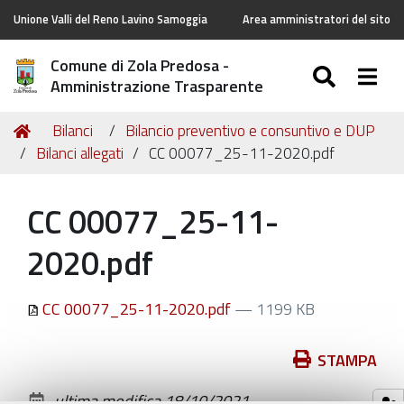
Unione Valli del Reno Lavino Samoggia
Area amministratori del sito
Comune di Zola Predosa -
SEARC
Togg
Amministrazione Trasparente
Tu
Home
Bilanci
Bilancio preventivo e consuntivo e DUP
sei
Bilanci allegati
CC 00077_25-11-2020.pdf
qui:
CC 00077_25-11-
2020.pdf
CC 00077_25-11-2020.pdf
— 1199 KB
Azioni
STAMPA
sul
ultima modifica
18/10/2021