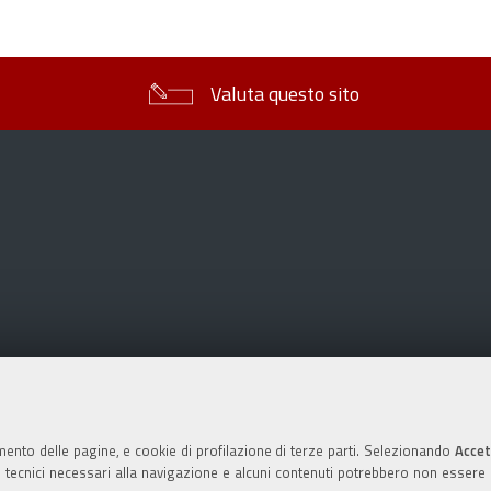
sul
documento
Valuta questo sito
mento delle pagine, e cookie di profilazione di terze parti. Selezionando
Accet
ie tecnici necessari alla navigazione e alcuni contenuti potrebbero non essere