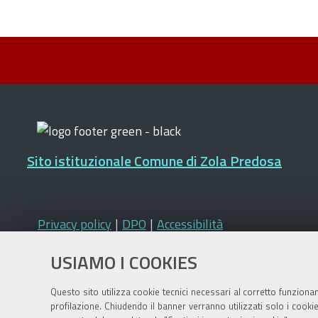
Sito istituzionale Comune di Zola Predosa
Privacy policy
|
DPO
|
Accessibilità
USIAMO I COOKIES
Questo sito utilizza cookie tecnici necessari al corretto funziona
profilazione. Chiudendo il banner verranno utilizzati solo i cook