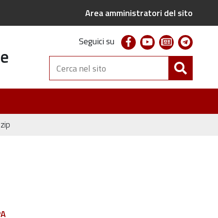
Area amministratori del sito
facebook
youtube
newsletter
telegr
Seguici su
te
Cerca
nel
sito
zip
PA