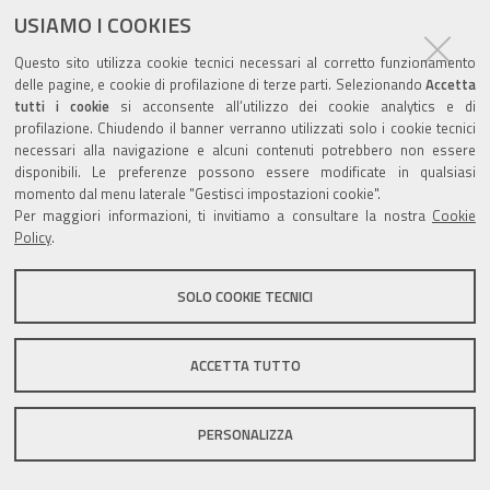
USIAMO I COOKIES
Questo sito utilizza cookie tecnici necessari al corretto funzionamento
Valuta questo sito
delle pagine, e cookie di profilazione di terze parti. Selezionando
Accetta
tutti i cookie
si acconsente all’utilizzo dei cookie analytics e di
profilazione. Chiudendo il banner verranno utilizzati solo i cookie tecnici
necessari alla navigazione e alcuni contenuti potrebbero non essere
disponibili. Le preferenze possono essere modificate in qualsiasi
momento dal menu laterale "Gestisci impostazioni cookie".
Per maggiori informazioni, ti invitiamo a consultare la nostra
Cookie
Sito istituzionale Comune di Zola Predosa
Policy
.
SOLO COOKIE TECNICI
Privacy policy
|
DPO
|
Accessibilità
ACCETTA TUTTO
PERSONALIZZA