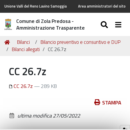
Unione Valli del Reno Lavino Samoggia
Area amministratori del sito
Comune di Zola Predosa -
SEARC
Togg
Amministrazione Trasparente
Tu
Home
Bilanci
Bilancio preventivo e consuntivo e DUP
sei
Bilanci allegati
CC 26.7z
qui:
CC 26.7z
CC 26.7z
— 289 KB
Azioni
STAMPA
sul
ultima modifica
27/05/2022
documento