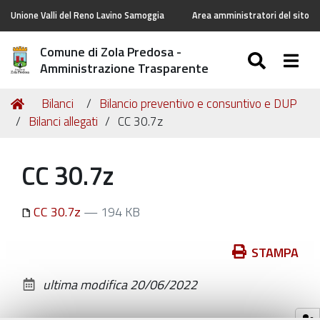
Unione Valli del Reno Lavino Samoggia
Area amministratori del sito
Comune di Zola Predosa -
SEARC
Togg
Amministrazione Trasparente
Tu
Home
Bilanci
Bilancio preventivo e consuntivo e DUP
sei
Bilanci allegati
CC 30.7z
qui:
CC 30.7z
CC 30.7z
— 194 KB
Azioni
STAMPA
sul
ultima modifica
20/06/2022
documento