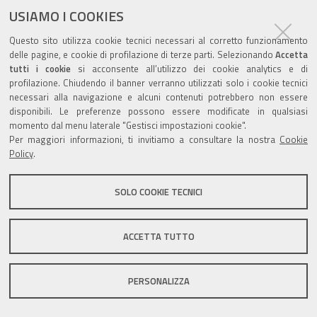
USIAMO I COOKIES
Questo sito utilizza cookie tecnici necessari al corretto funzionamento
Valuta questo sito
delle pagine, e cookie di profilazione di terze parti. Selezionando
Accetta
tutti i cookie
si acconsente all’utilizzo dei cookie analytics e di
profilazione. Chiudendo il banner verranno utilizzati solo i cookie tecnici
necessari alla navigazione e alcuni contenuti potrebbero non essere
disponibili. Le preferenze possono essere modificate in qualsiasi
momento dal menu laterale "Gestisci impostazioni cookie".
Per maggiori informazioni, ti invitiamo a consultare la nostra
Cookie
Sito istituzionale Comune di Zola Predosa
Policy
.
SOLO COOKIE TECNICI
Privacy policy
|
DPO
|
Accessibilità
ACCETTA TUTTO
PERSONALIZZA