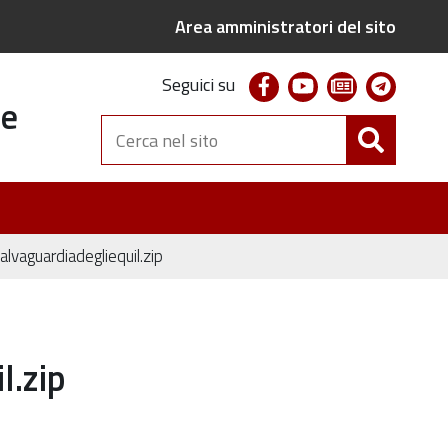
Area amministratori del sito
facebook
youtube
newsletter
telegr
Seguici su
te
Cerca
nel
sito
vaguardiadegliequil.zip
l.zip