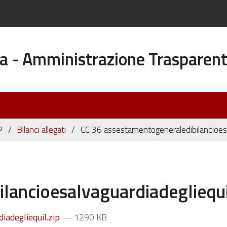
a - Amministrazione Trasparen
P
Bilanci allegati
CC 36 assestamentogeneraledibilancioesal
lancioesalvaguardiadegliequi
iadegliequil.zip
— 1290 KB