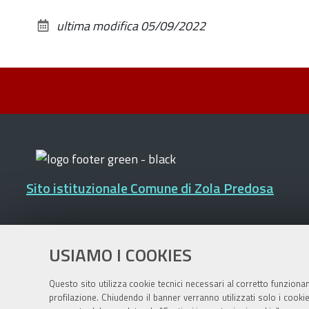
ultima modifica
05/09/2022
Sito istituzionale Comune di Zola Predosa
Privacy policy
|
DPO
|
Accessibilità
USIAMO I COOKIES
Questo sito utilizza cookie tecnici necessari al corretto funziona
profilazione. Chiudendo il banner verranno utilizzati solo i cook