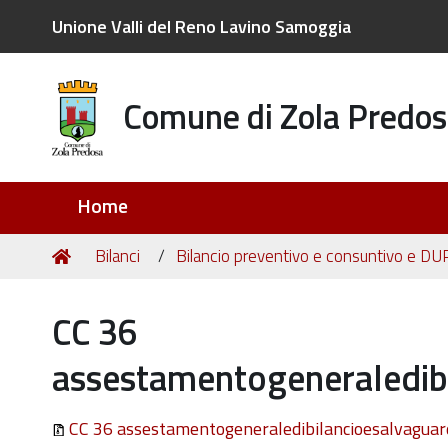
Unione Valli del Reno Lavino Samoggia
Comune di Zola Predos
Sezioni
Home
Tu
Home
Bilanci
Bilancio preventivo e consuntivo e DU
sei
qui:
CC 36
assestamentogeneraledibi
CC 36 assestamentogeneraledibilancioesalvaguard