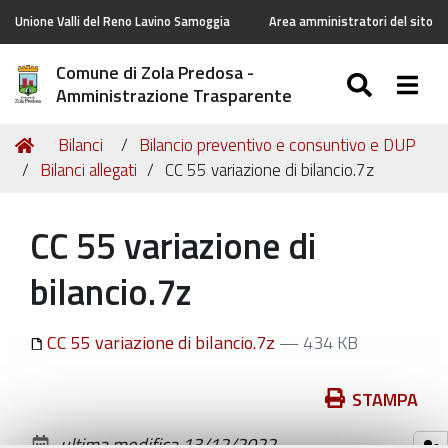
Unione Valli del Reno Lavino Samoggia
Area amministratori del sito
Comune di Zola Predosa -
SEARC
Togg
Amministrazione Trasparente
Tu
Home
Bilanci
Bilancio preventivo e consuntivo e DUP
sei
Bilanci allegati
CC 55 variazione di bilancio.7z
qui:
CC 55 variazione di
bilancio.7z
CC 55 variazione di bilancio.7z
— 434 KB
Azioni
STAMPA
sul
ultima modifica
13/12/2022