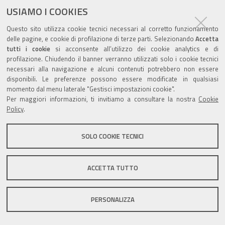
documento
USIAMO I COOKIES
Questo sito utilizza cookie tecnici necessari al corretto funzionamento
delle pagine, e cookie di profilazione di terze parti. Selezionando
Accetta
tutti i cookie
si acconsente all’utilizzo dei cookie analytics e di
profilazione. Chiudendo il banner verranno utilizzati solo i cookie tecnici
Valuta questo sito
necessari alla navigazione e alcuni contenuti potrebbero non essere
disponibili. Le preferenze possono essere modificate in qualsiasi
momento dal menu laterale "Gestisci impostazioni cookie".
Per maggiori informazioni, ti invitiamo a consultare la nostra
Cookie
Policy
.
Sito istituzionale Comune di Zola Predosa
SOLO COOKIE TECNICI
ACCETTA TUTTO
Privacy policy
|
DPO
|
Accessibilità
PERSONALIZZA