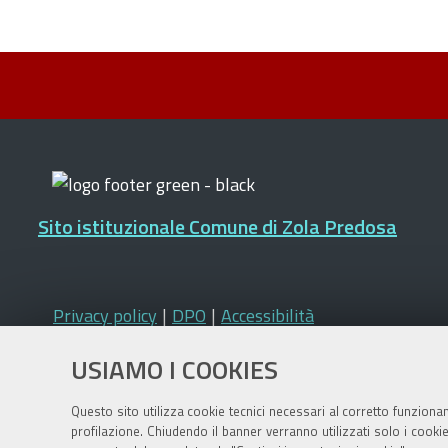
Sito istituzionale Comune di Zola Predosa
Privacy policy
|
DPO
|
Accessibilità
USIAMO I COOKIES
Questo sito utilizza cookie tecnici necessari al corretto funziona
profilazione. Chiudendo il banner verranno utilizzati solo i cook