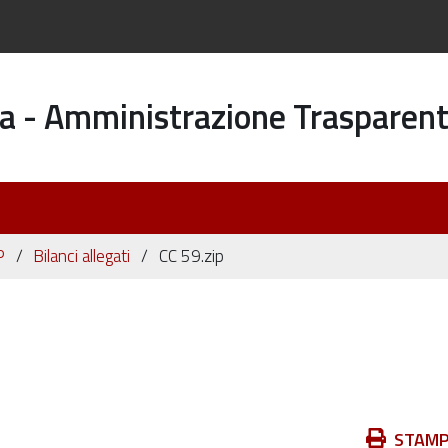
a - Amministrazione Trasparen
P
Bilanci allegati
CC 59.zip
Azioni
STAM