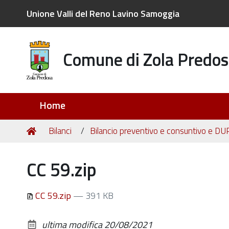
Unione Valli del Reno Lavino Samoggia
Comune di Zola Predos
Sezioni
Home
Tu
Home
Bilanci
Bilancio preventivo e consuntivo e DU
sei
qui:
CC 59.zip
CC 59.zip
— 391 KB
ultima modifica
20/08/2021