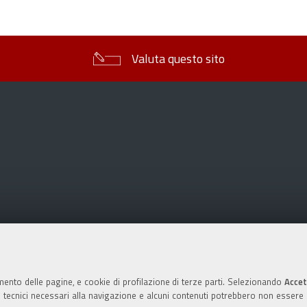
sul
documento
Valuta questo sito
mento delle pagine, e cookie di profilazione di terze parti. Selezionando
Accet
ie tecnici necessari alla navigazione e alcuni contenuti potrebbero non essere