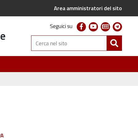
Area amministratori del sito
facebook
youtube
newsletter
telegr
Seguici su
te
Cerca
nel
sito
PA