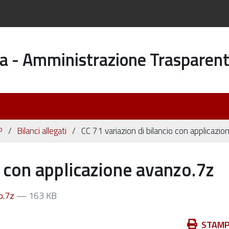
a - Amministrazione Trasparen
P
Bilanci allegati
CC 71 variazion di bilancio con applicazi
o con applicazione avanzo.7z
zo.7z
— 163 KB
Azioni
STAM