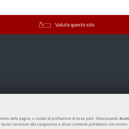
sul
documento
Valuta questo sito
mento delle pagine, e cookie di profilazione di terze parti. Selezionando
Accet
ie tecnici necessari alla navigazione e alcuni contenuti potrebbero non essere