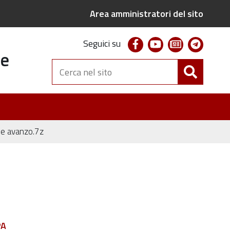
Area amministratori del sito
facebook
youtube
newsletter
telegr
Seguici su
te
Cerca
nel
sito
one avanzo.7z
PA