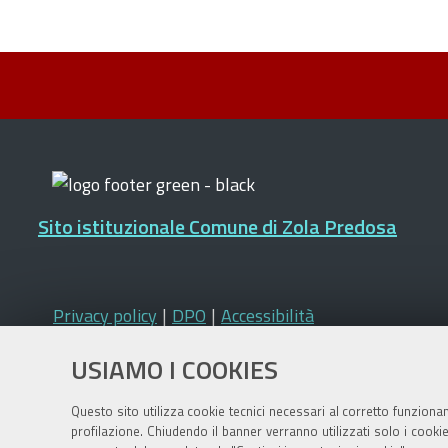
Sito istituzionale Comune di Zola Predosa
Privacy policy
|
DPO
|
Accessibilità
USIAMO I COOKIES
Questo sito utilizza cookie tecnici necessari al corretto funziona
profilazione. Chiudendo il banner verranno utilizzati solo i cook