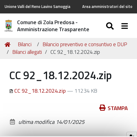
Unione Valli del Reno Lavino Samoggia
Area amministratori del sito
Comune di Zola Predosa -
SEARC
Togg
Amministrazione Trasparente
Tu
Home
Bilanci
Bilancio preventivo e consuntivo e DUP
sei
Bilanci allegati
CC 92_18.12.2024.zip
qui:
CC 92_18.12.2024.zip
CC 92_18.12.2024.zip
— 11234 KB
Azioni
STAMPA
sul
ultima modifica
14/01/2025
documento