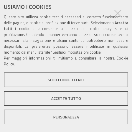
USIAMO I COOKIES
Questo sito utilizza cookie tecnici necessari al corretto funzionamento
Valuta questo sito
delle pagine, e cookie di profilazione di terze parti. Selezionando
Accetta
tutti i cookie
si acconsente all’utilizzo dei cookie analytics e di
profilazione. Chiudendo il banner verranno utilizzati solo i cookie tecnici
necessari alla navigazione e alcuni contenuti potrebbero non essere
disponibili. Le preferenze possono essere modificate in qualsiasi
momento dal menu laterale "Gestisci impostazioni cookie".
Per maggiori informazioni, ti invitiamo a consultare la nostra
Cookie
Sito istituzionale Comune di Zola Predosa
Policy
.
SOLO COOKIE TECNICI
Privacy policy
|
DPO
|
Accessibilità
ACCETTA TUTTO
PERSONALIZZA