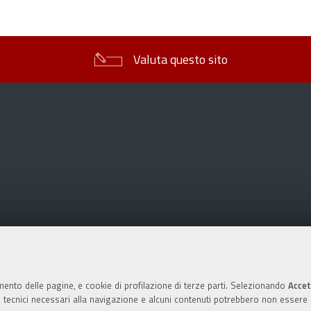
sul
documento
Valuta questo sito
mento delle pagine, e cookie di profilazione di terze parti. Selezionando
Accet
ie tecnici necessari alla navigazione e alcuni contenuti potrebbero non essere