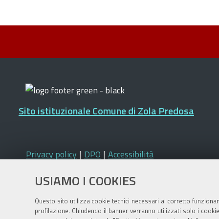
Sito istituzionale Comune di Zola Predosa
Privacy policy
|
DPO
|
Accessibilità
USIAMO I COOKIES
Questo sito utilizza cookie tecnici necessari al corretto funziona
profilazione. Chiudendo il banner verranno utilizzati solo i cook