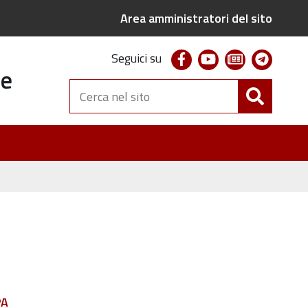
Area amministratori del sito
facebook
youtube
newsletter
telegr
Seguici su
te
Cerca
nel
sito
PA